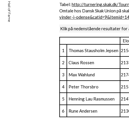
Tabel:
http://turnering.skak.dk/To
Omtale hos Dansk Skak Union på ska
vinder-i-odense&catid=9&Itemid=1
Klik på nedenstående resultater for 
Elo
1
Thomas Stausholm Jepsen
215
2
Claus Rossen
213
3
Max Wahlund
217
4
Peter Thorsbro
215
5
Henning Lau Rasmussen
214
6
Rune Andersen
213