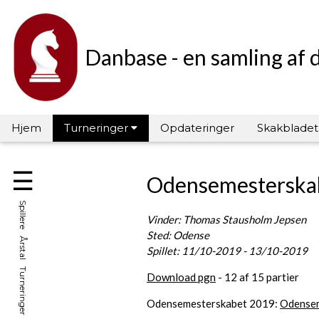
Danbase - en samling af 
Hjem
Turneringer
Opdateringer
Skakbladet
☰
Odensemesterska
Spillere Årstal Turneringer Hall of Fame
Vinder: Thomas Stausholm Jepsen
Sted: Odense
Spillet: 11/10-2019 - 13/10-2019
Download pgn
- 12 af 15 partier
Odensemesterskabet 2019:
Odensem