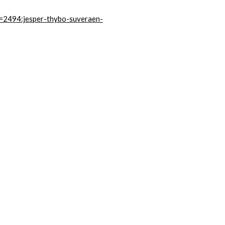
d=2494:jesper-thybo-suveraen-