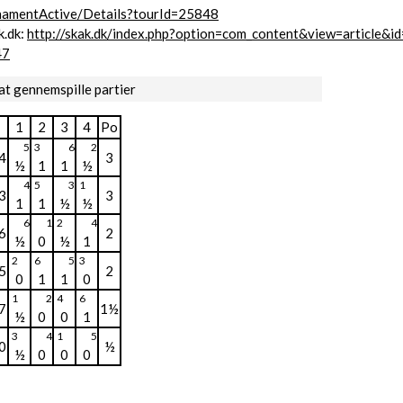
urnamentActive/Details?tourId=25848
k.dk:
http://skak.dk/index.php?option=com_content&view=article&i
47
at gennemspille partier
1
2
3
4
Po
5
3
6
2
4
3
½
1
1
½
4
5
3
1
3
3
1
1
½
½
6
1
2
4
6
2
½
0
½
1
2
6
5
3
5
2
0
1
1
0
1
2
4
6
7
1½
½
0
0
1
3
4
1
5
0
½
½
0
0
0