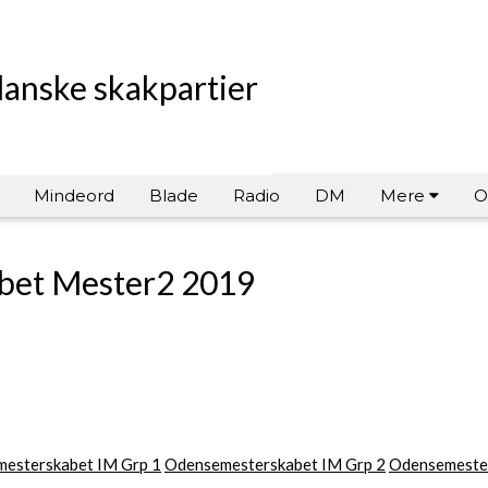
danske skakpartier
Mindeord
Blade
Radio
DM
Mere
O
bet Mester2 2019
esterskabet IM Grp 1
Odensemesterskabet IM Grp 2
Odensemeste