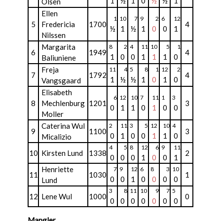
1
½
1
0
½
½
1
Olsen
Ellen
1
10
7
9
2
6
12
5
Fredericia
1700
4
½
1
½
1
0
0
1
Nilssen
Margarita
8
2
4
11
10
5
1
6
1949
4
1
0
0
1
1
1
0
Baliuniene
Freja
11
4
5
8
1
12
2
7
1792
4
1
½
½
1
0
1
0
Vangsgaard
Elisabeth
6
12
10
7
11
1
3
8
Mechlenburg
1201
3
0
1
1
0
1
0
0
Moller
Caterina Wul
2
11
3
5
12
10
4
9
1100
3
0
1
0
0
1
1
0
Micalizio
4
5
8
12
6
9
11
10
Kirsten Lund
1338
2
0
0
0
1
0
0
1
Henriette
7
9
12
6
8
3
10
11
1030
1
0
0
1
0
0
0
0
Lund
3
8
11
10
9
7
5
12
Lene Wul
1000
0
0
0
0
0
0
0
0
Mangler