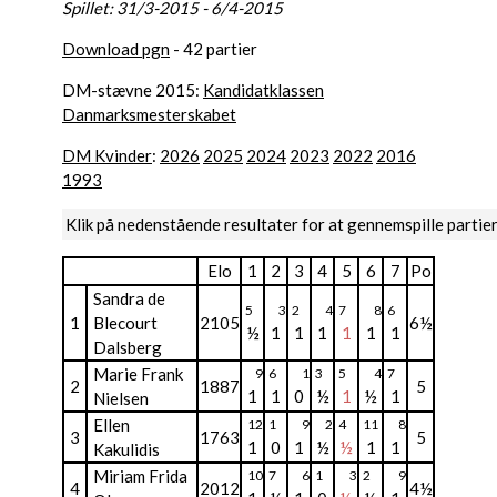
Spillet: 31/3-2015 - 6/4-2015
Download pgn
- 42 partier
DM-stævne 2015:
Kandidatklassen
Danmarksmesterskabet
DM Kvinder
:
2026
2025
2024
2023
2022
2016
1993
Klik på nedenstående resultater for at gennemspille partie
Elo
1
2
3
4
5
6
7
Po
Sandra de
5
3
2
4
7
8
6
1
Blecourt
2105
6½
½
1
1
1
1
1
1
Dalsberg
Marie Frank
9
6
1
3
5
4
7
2
1887
5
1
1
0
½
1
½
1
Nielsen
Ellen
12
1
9
2
4
11
8
3
1763
5
1
0
1
½
½
1
1
Kakulidis
Miriam Frida
10
7
6
1
3
2
9
4
2012
4½