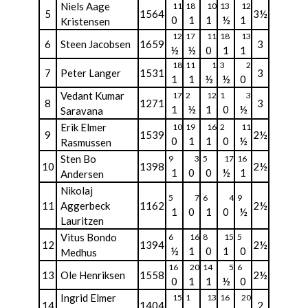
Niels Aage
11
18
10
13
12
5
1564
3½
0
1
1
½
1
Kristensen
12
17
11
18
13
6
Steen Jacobsen
1659
3
½
½
0
1
1
18
11
1
3
2
7
Peter Langer
1531
3
1
1
½
½
0
Vedant Kumar
17
2
12
1
3
8
1271
3
1
½
1
0
½
Saravana
Erik Elmer
10
19
16
2
11
9
1539
2½
0
1
1
0
½
Rasmussen
Sten Bo
9
3
5
17
16
10
1398
2½
1
0
0
½
1
Andersen
Nikolaj
5
7
6
4
9
11
Aggerbeck
1162
2½
1
0
1
0
½
Lauritzen
Vitus Bondo
6
16
8
15
5
12
1394
2½
½
1
0
1
0
Medhus
16
20
14
5
6
13
Ole Henriksen
1558
2½
0
1
1
½
0
Ingrid Elmer
15
1
13
16
20
14
1404
2