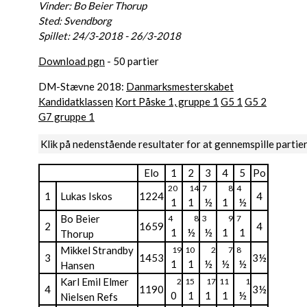
Vinder: Bo Beier Thorup
Sted: Svendborg
Spillet: 24/3-2018 - 26/3-2018
Download pgn
- 50 partier
DM-Stævne 2018:
Danmarksmesterskabet
Kandidatklassen
Kort Påske 1, gruppe 1
G5 1
G5 2
G7 gruppe 1
Klik på nedenstående resultater for at gennemspille partie
Elo
1
2
3
4
5
Po
20
14
7
8
4
1
Lukas Iskos
1224
4
1
1
½
1
½
Bo Beier
4
8
3
9
7
2
1659
4
1
½
½
1
1
Thorup
Mikkel Strandby
19
10
2
7
8
3
1453
3½
1
1
½
½
½
Hansen
Karl Emil Elmer
2
15
17
11
1
4
1190
3½
0
1
1
1
½
Nielsen Refs