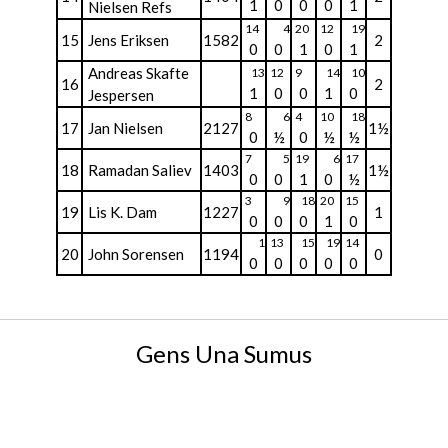
1
0
0
0
1
Nielsen Refs
14
4
20
12
19
15
Jens Eriksen
1582
2
0
0
1
0
1
Andreas Skafte
13
12
9
14
10
16
2
1
0
0
1
0
Jespersen
8
6
4
10
18
17
Jan Nielsen
2127
1½
0
½
0
½
½
7
5
19
6
17
18
Ramadan Saliev
1403
1½
0
0
1
0
½
3
9
18
20
15
19
Lis K. Dam
1227
1
0
0
0
1
0
1
13
15
19
14
20
John Sorensen
1194
0
0
0
0
0
0
Gens Una Sumus