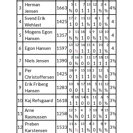
Herman
5
1
7
13
12
2
4
3
1663
4½
½
0
1
1
1
½
½
Jensen
Svend Erik
17
2
11
12
6
1
3
4
1425
4
1
0
1
½
1
0
½
Wehlast
Mogens Egon
3
11
18
1
9
13
10
5
1357
4
½
½
1
0
½
1
½
Hansen
13
12
16
15
4
10
2
6
Egon Hansen
1597
4
0
½
1
1
0
1
½
2
16
3
11
17
18
13
7
Niels Jensen
1390
3½
0
½
0
0
1
1
1
Per
18
9
15
10
2
12
1
8
1425
3½
0
1
1
1
0
½
0
Christoffersen
Erik Friberg
10
8
17
18
5
11
12
9
1283
3½
0
0
1
1
½
½
½
Hansen
9
18
14
8
11
6
5
10
Kaj Refsgaard
1618
3½
1
1
0
0
1
0
½
Arne
12
5
4
7
10
9
15
11
1258
3½
½
½
0
1
0
½
1
Rasmussen
Preben
11
6
13
4
3
8
9
12
1533
3½
½
½
1
½
0
½
½
Karstensen