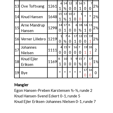
6
14
12
3
16
5
7
13
Ove Toftvang
1261
2½
1
½
0
0
1
0
0
15
13
10
2
1
14
Knud Hansen
1648
*
*
2½
1
½
1
0
0
Arne Mandrup
14
17
8
6
18
16
11
15
1298
2½
0
1
0
0
½
1
0
Hansen
1
7
6
17
13
15
19
16
Verner Lillebro
1219
2½
0
½
0
1
0
0
1
Johannes
4
15
9
16
7
19
18
17
1111
2
0
0
0
0
0
1
1
Nielsen
Knud Ejler
8
10
5
9
15
7
17
18
1169
1½
1
0
0
0
½
0
0
Eriksen
17
16
19
Bye
*
*
*
*
*
0
0
0
Mangler
Egon Hansen-Preben Karstensen ½-½, runde 2
Knud Hansen-Svend Eckert 0-1, runde 5
Knud Ejler Eriksen-Johannes Nielsen 0-1, runde 7