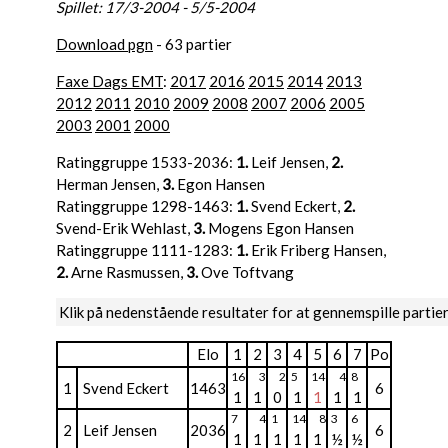
Spillet: 17/3-2004 - 5/5-2004
Download pgn
- 63 partier
Faxe Dags EMT
:
2017
2016
2015
2014
2013
2012
2011
2010
2009
2008
2007
2006
2005
2003
2001
2000
Ratinggruppe 1533-2036:
1.
Leif Jensen,
2.
Herman Jensen,
3.
Egon Hansen
Ratinggruppe 1298-1463:
1.
Svend Eckert,
2.
Svend-Erik Wehlast,
3.
Mogens Egon Hansen
Ratinggruppe 1111-1283:
1.
Erik Friberg Hansen,
2.
Arne Rasmussen,
3.
Ove Toftvang
Klik på nedenstående resultater for at gennemspille partie
Elo
1
2
3
4
5
6
7
Po
16
3
2
5
14
4
8
1
Svend Eckert
1463
6
1
1
0
1
1
1
1
7
4
1
14
8
3
6
2
Leif Jensen
2036
6
1
1
1
1
1
½
½