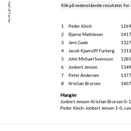
Klik på nedenstående resultater for 
1
Peder Kinch
126
2
Bjarne Mathiesen
141
3
Jens Gade
132
4
Jacob Kjaerulff Furberg
131
5
John Michael Svensson
128
6
Jonbert Jensen
134
7
Peter Andersen
137
8
Kristian Brorsen
140
Mangler
Jonbert Jensen-Kristian Brorsen 0-1
Peder Kinch-Jonbert Jensen 1-0, run