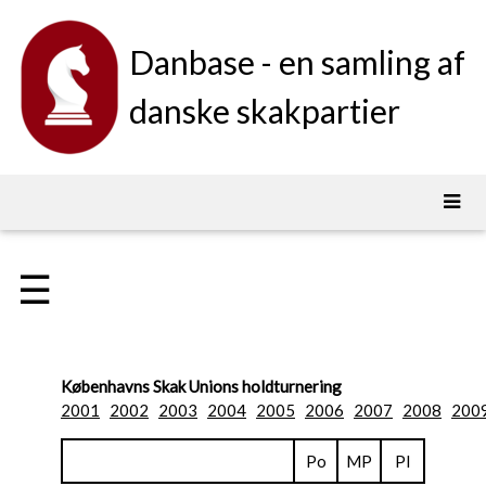
Danbase - en samling af
danske skakpartier
☰
Københavns Skak Unions holdturnering
2001
2002
2003
2004
2005
2006
2007
2008
200
Po
MP
Pl