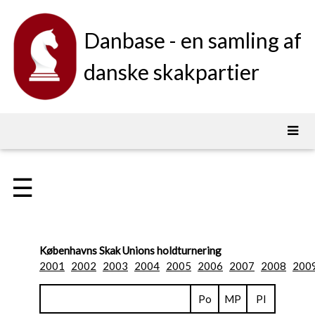
Danbase - en samling af
danske skakpartier
☰
Københavns Skak Unions holdturnering
2001
2002
2003
2004
2005
2006
2007
2008
200
Po
MP
Pl