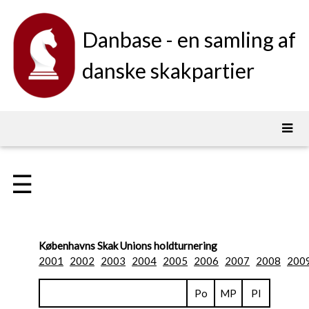
Danbase - en samling af
danske skakpartier
☰
Københavns Skak Unions holdturnering
2001
2002
2003
2004
2005
2006
2007
2008
200
Po
MP
Pl