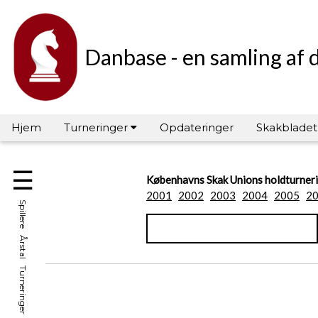
Danbase - en samling af 
Hjem
Turneringer
Opdateringer
Skakbladet
☰
Københavns Skak Unions holdturner
2001
2002
2003
2004
2005
2
Spillere Årstal Turneringer Hall of Fame