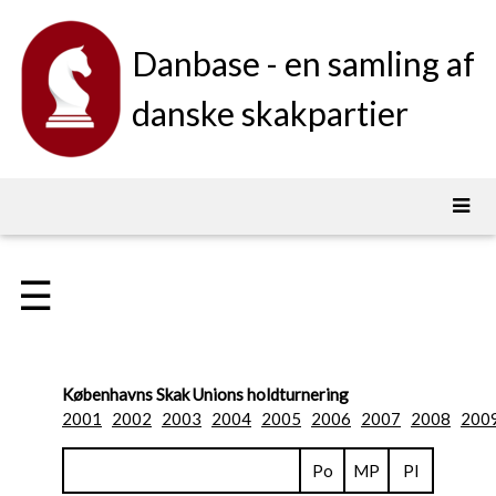
Danbase - en samling af
danske skakpartier
☰
Københavns Skak Unions holdturnering
2001
2002
2003
2004
2005
2006
2007
2008
200
Po
MP
Pl