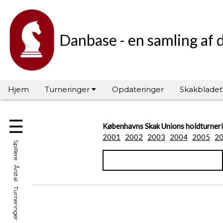
Danbase - en samling af 
Hjem
Turneringer
Opdateringer
Skakbladet
☰
Københavns Skak Unions holdturner
2001
2002
2003
2004
2005
2
Spillere Årstal Turneringer Hall of Fame