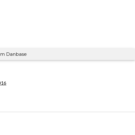
m Danbase
016