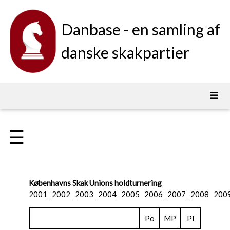
Danbase - en samling af
danske skakpartier
☰
Københavns Skak Unions holdturnering
2001
2002
2003
2004
2005
2006
2007
2008
200
Po
MP
Pl