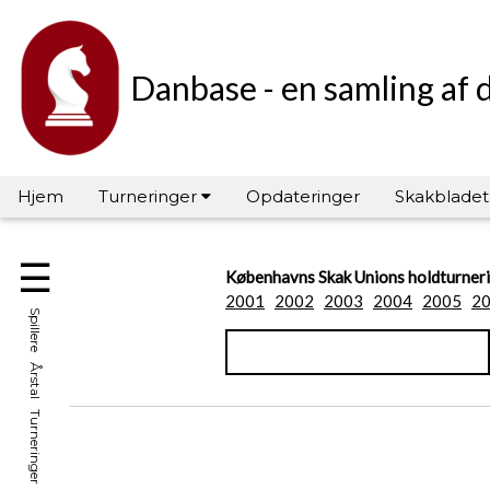
Danbase - en samling af 
Hjem
Turneringer
Opdateringer
Skakbladet
☰
Københavns Skak Unions holdturner
2001
2002
2003
2004
2005
2
Spillere Årstal Turneringer Hall of Fame