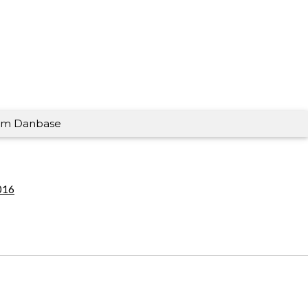
m Danbase
016