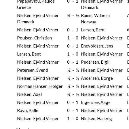
Papapavlou, Paulos
0
-
1
Nielsen, Ejvind Verner
1
Greece
Denmark
Nielsen, Ejvind Verner
½
-
½
Ramm, Wilhelm
Denmark
Norway
Nielsen, Ejvind Verner
0
-
1
Larsen, Bent
d
Poulsen, Christian
1
-
0
Nielsen, Ejvind Verner
Nielsen, Ejvind Verner
0
-
1
Enevoldsen, Jens
Larsen, Bent
1
-
0
Nielsen, Ejvind Verner
Nielsen, Ejvind Verner
0
-
1
Pedersen, Eigil
Petersen, Svend
½
-
½
Nielsen, Ejvind Verner
Nielsen, Ejvind Verner
½
-
½
Andersen, Borge
Norman Hansen, Holger
½
-
½
Nielsen, Ejvind Verner
Nielsen, Axel
½
-
½
Nielsen, Ejvind Verner
Nielsen, Ejvind Verner
0
-
1
Ingerslev, Aage
Ravn, Palle
0
-
1
Nielsen, Ejvind Verner
Nielsen, Ejvind Verner
1
-
0
Nielsen, Hartvig