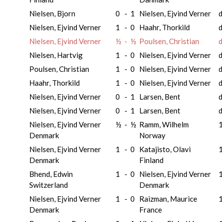
Nielsen, Bjorn
0
-
1
Nielsen, Ejvind Verner
d
Nielsen, Ejvind Verner
1
-
0
Haahr, Thorkild
d
Nielsen, Ejvind Verner
½
-
½
Poulsen, Christian
d
Nielsen, Hartvig
1
-
0
Nielsen, Ejvind Verner
d
Poulsen, Christian
1
-
0
Nielsen, Ejvind Verner
d
Haahr, Thorkild
1
-
0
Nielsen, Ejvind Verner
d
Nielsen, Ejvind Verner
0
-
1
Larsen, Bent
Nielsen, Ejvind Verner
0
-
1
Larsen, Bent
d
Nielsen, Ejvind Verner
½
-
½
Ramm, Wilhelm
1
Denmark
Norway
Nielsen, Ejvind Verner
1
-
0
Katajisto, Olavi
1
Denmark
Finland
Bhend, Edwin
1
-
0
Nielsen, Ejvind Verner
1
Switzerland
Denmark
Nielsen, Ejvind Verner
1
-
0
Raizman, Maurice
1
Denmark
France