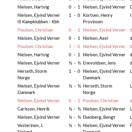
Nielsen, Hartvig
0
-
1
Nielsen, Ejvind Verner
Nielsen, Ejvind Verner
1
-
0
Kortsen, Henry
I
IS Kampklubben - Kbh
Provinsen
Poulsen, Christian
0
-
1
Nielsen, Ejvind Verner
d
Nielsen, Ejvind Verner
0
-
1
Nielsen, Axel
d
Poulsen, Christian
1
-
0
Nielsen, Ejvind Verner
d
Nielsen, Hartvig
0
-
1
Nielsen, Ejvind Verner
d
Nielsen, Ejvind Verner
½
-
½
Enevoldsen, Jens
d
Herseth, Storm
1
-
0
Nielsen, Ejvind Verner
Norge
Danmark
Nielsen, Ejvind Verner
½
-
½
Herseth, Storm
Danmark
Norge
Nielsen, Ejvind Verner
0
-
1
Poulsen, Christian
d
Carlsson, Henrik
½
-
½
Nielsen, Ejvind Verner
Nielsen, Ejvind Verner
½
-
½
Ekenberg, Bengt
Vesterinen, J.
½
-
½
Nielsen, Ejvind Verner
Finland
Danmark