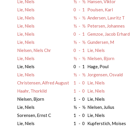
Lie, Niels
½
-
½
Hansen, Viktor
Lie, Niels
0
-
1
Poulsen, Karl
Lie, Niels
½
-
½
Andersen, Lavritz T
Lie, Niels
½
-
½
Petersen, Johannes
Lie, Niels
0
-
1
Gemzoe, Jacob Erhar
Lie, Niels
½
-
½
Gundersen, M
Nielsen, Niels Chr
0
-
1
Lie, Niels
Lie, Niels
½
-
½
Nielsen, Bjorn
Lie, Niels
0
-
1
Hage, Poul
Lie, Niels
½
-
½
Jorgensen, Osvald
Christensen, Alfred August
1
-
0
Lie, Niels
Haahr, Thorkild
1
-
0
Lie, Niels
Nielsen, Bjorn
1
-
0
Lie, Niels
Lie, Niels
½
-
½
Nielsen, Julius
Sorensen, Ernst C
1
-
0
Lie, Niels
Lie, Niels
1
-
0
Kupferstich, Moises