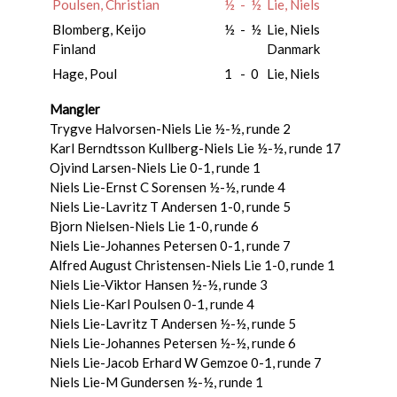
Poulsen, Christian
½
-
½
Lie, Niels
Blomberg, Keijo
½
-
½
Lie, Niels
Finland
Danmark
Hage, Poul
1
-
0
Lie, Niels
Mangler
Trygve Halvorsen-Niels Lie ½-½, runde 2
Karl Berndtsson Kullberg-Niels Lie ½-½, runde 17
Ojvind Larsen-Niels Lie 0-1, runde 1
Niels Lie-Ernst C Sorensen ½-½, runde 4
Niels Lie-Lavritz T Andersen 1-0, runde 5
Bjorn Nielsen-Niels Lie 1-0, runde 6
Niels Lie-Johannes Petersen 0-1, runde 7
Alfred August Christensen-Niels Lie 1-0, runde 1
Niels Lie-Viktor Hansen ½-½, runde 3
Niels Lie-Karl Poulsen 0-1, runde 4
Niels Lie-Lavritz T Andersen ½-½, runde 5
Niels Lie-Johannes Petersen ½-½, runde 6
Niels Lie-Jacob Erhard W Gemzoe 0-1, runde 7
Niels Lie-M Gundersen ½-½, runde 1