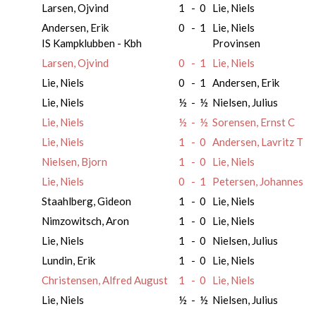
Larsen, Ojvind
1
-
0
Lie, Niels
Andersen, Erik
0
-
1
Lie, Niels
IS Kampklubben - Kbh
Provinsen
Larsen, Ojvind
0
-
1
Lie, Niels
Lie, Niels
0
-
1
Andersen, Erik
Lie, Niels
½
-
½
Nielsen, Julius
Lie, Niels
½
-
½
Sorensen, Ernst C
Lie, Niels
1
-
0
Andersen, Lavritz T
Nielsen, Bjorn
1
-
0
Lie, Niels
Lie, Niels
0
-
1
Petersen, Johannes
Staahlberg, Gideon
1
-
0
Lie, Niels
Nimzowitsch, Aron
1
-
0
Lie, Niels
Lie, Niels
1
-
0
Nielsen, Julius
Lundin, Erik
1
-
0
Lie, Niels
Christensen, Alfred August
1
-
0
Lie, Niels
Lie, Niels
½
-
½
Nielsen, Julius