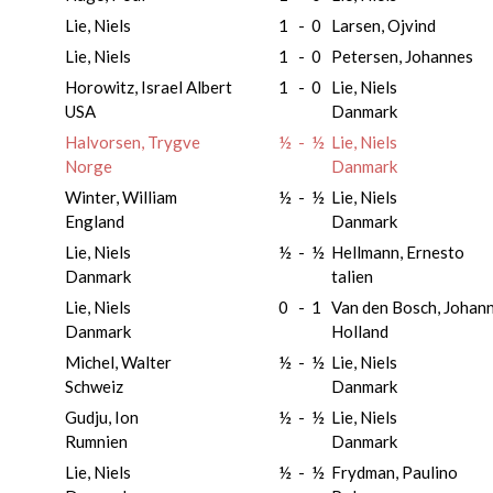
Lie, Niels
1
-
0
Larsen, Ojvind
Lie, Niels
1
-
0
Petersen, Johannes
Horowitz, Israel Albert
1
-
0
Lie, Niels
USA
Danmark
Halvorsen, Trygve
½
-
½
Lie, Niels
Norge
Danmark
Winter, William
½
-
½
Lie, Niels
England
Danmark
Lie, Niels
½
-
½
Hellmann, Ernesto
Danmark
talien
Lie, Niels
0
-
1
Van den Bosch, Johan
Danmark
Holland
Michel, Walter
½
-
½
Lie, Niels
Schweiz
Danmark
Gudju, Ion
½
-
½
Lie, Niels
Rumnien
Danmark
Lie, Niels
½
-
½
Frydman, Paulino