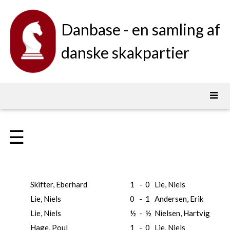
Danbase - en samling af
danske skakpartier
☰
Skifter, Eberhard
1
-
0
Lie, Niels
Lie, Niels
0
-
1
Andersen, Erik
Lie, Niels
½
-
½
Nielsen, Hartvig
Hage, Poul
1
-
0
Lie, Niels