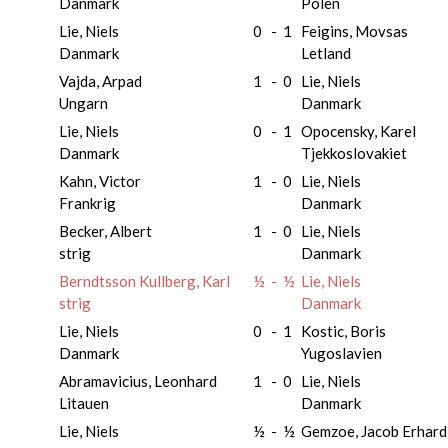
Danmark
Polen
Lie, Niels
0
-
1
Feigins, Movsas
Danmark
Letland
Vajda, Arpad
1
-
0
Lie, Niels
Ungarn
Danmark
Lie, Niels
0
-
1
Opocensky, Karel
Danmark
Tjekkoslovakiet
Kahn, Victor
1
-
0
Lie, Niels
Frankrig
Danmark
Becker, Albert
1
-
0
Lie, Niels
strig
Danmark
Berndtsson Kullberg, Karl
½
-
½
Lie, Niels
strig
Danmark
Lie, Niels
0
-
1
Kostic, Boris
Danmark
Yugoslavien
Abramavicius, Leonhard
1
-
0
Lie, Niels
Litauen
Danmark
Lie, Niels
½
-
½
Gemzoe, Jacob Erhar