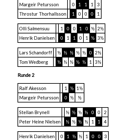
Margeir Petursson
0
1
1
1
3
Throstur Thorhallsson
1
0
0
0
1
Olli Salmensuu
1
0
0
1
0
½
2½
Henrik Danielsen
0
1
1
0
1
½
3½
Lars Schandorff
½
½
½
½
½
0
2½
Tom Wedberg
½
½
½
½
½
1
3½
Runde 2
Ralf Akesson
1
½
1½
Margeir Petursson
0
½
½
Stellan Brynell
½
½
½
½
0
0
2
Peter Heine Nielsen
½
½
½
½
1
1
4
Henrik Danielsen
0
1
½
½
1
0
0
3