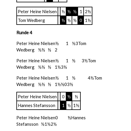
Peter Heine Nielsen
½
½
½
1
2½
Tom Wedberg
½
½
½
0
1½
Runde 4
Peter Heine Nielsen
½
½
½
1
½
½
3
Tom
Wedberg
½
½
½
0
½
½
2
Peter Heine Nielsen
½
½
½
1
½
½
0
½
3½
Tom
Wedberg
½
½
½
0
½
½
1
½
3½
Peter Heine Nielsen
½
½
½
1
½
½
0
½
½
1
4½
Tom
Wedberg
½
½
½
0
½
½
1
½
½
0
3½
Peter Heine Nielsen
0
½
½
Hannes Stefansson
1
½
1½
Peter Heine Nielsen
0
½
0
½
½
Hannes
Stefansson
1
½
1
½
2½