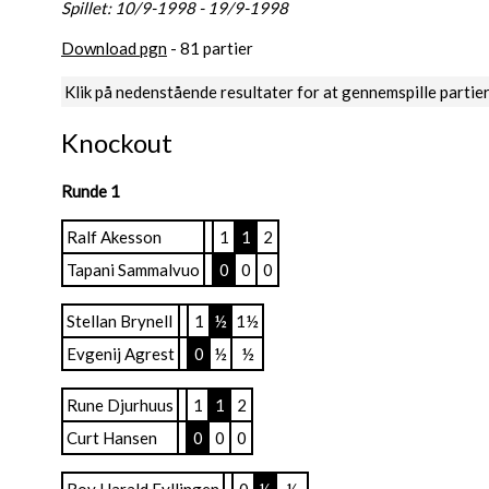
Spillet: 10/9-1998 - 19/9-1998
Download pgn
- 81 partier
Klik på nedenstående resultater for at gennemspille partie
Knockout
Runde 1
Ralf Akesson
1
1
2
Tapani Sammalvuo
0
0
0
Stellan Brynell
1
½
1½
Evgenij Agrest
0
½
½
Rune Djurhuus
1
1
2
Curt Hansen
0
0
0