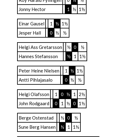
Roy Harald Fyllingen
0
½
½
Jonny Hector
1
½
1½
Einar Gausel
1
½
1½
Jesper Hall
0
½
½
Helgi Ass Gretarsson
½
0
½
Hannes Stefansson
½
1
1½
Peter Heine Nielsen
1
½
1½
Antti Pihlajasalo
0
½
½
Helgi Olafsson
1
0
½
1
2½
John Rodgaard
0
1
½
0
1½
Berge Ostenstad
½
0
½
Sune Berg Hansen
½
1
1½