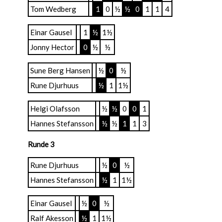
Tom Wedberg
1
0
½
½
0
1
1
4
Einar Gausel
1
½
1½
Jonny Hector
0
½
½
Sune Berg Hansen
½
0
½
Rune Djurhuus
½
1
1½
Helgi Olafsson
½
½
0
0
1
Hannes Stefansson
½
½
1
1
3
Runde 3
Rune Djurhuus
½
0
½
Hannes Stefansson
½
1
1½
Einar Gausel
½
0
½
Ralf Akesson
½
1
1½