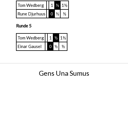
Tom Wedberg
1
½
1½
Rune Djurhuus
0
½
½
Runde 5
Tom Wedberg
1
½
1½
Einar Gausel
0
½
½
Gens Una Sumus